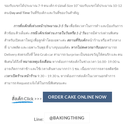
รองรับแขกได้ประมาณ 7-9 คน เค้ก 4 ปอนด์ Size 10” รองรับแขกได้ประมาณ 10-12
คน
Day and Time
วันที่รับเค้ก และวันที่ของวันสำคัญ
การสั่งเค้กสั่งล่วงหน้าประมาณ
3-5
วัน
เพื่อจัดเวลาในการทำ และป้องกันการ
คิวซ้อน คิวเต็มค่ะ
กรณี เค้กเร่งด่วน
ภายในวันหรือ
1-2
วัน
อาจมีค่าเร่งด่วนพิเศษ
สำหรับเปิดเตาใหญ่ เพื่อลูกค้าโดยเฉพาะค่ะ
สถานที่รับเค้ก
หน้าร้าน หรือ ครัวกลาง
ที่ บางพลัด และ เฉพาะวันพุธ ที่ บางขุนนนท์ค่ะ
หากไม่สะดวกมารับเอง
สามารถ
Delivery ส่งตรงถึงที่ โดย Grab car สามารถ Surprise เป็นของขวัญให้คนรัก และ คน
พิเศษได้ถึงที่
หมายเหตุแจ้งเตือน:
หากต้องการส่งเค้กในช่วงเวลา 16.00- 19.00 น.
อาจเกิดการล่าช้า และใช้เวลาเดินทางมากกว่า 1 ชม. เนื่องจากการจลาจลติดขัด
เวลาเปิดร้าน หน้าร้าน
9.30 – 19.30 น.
หากต้องการส่งเค้กในเวลานอกทำการ
สามารถ Request แจ้งได้ในกรณีพิเศษนะคะ
ORDER CAKE ONLINE NOW
สั่งเค้ก Click
>>>
@BAKINGTHING
Line: