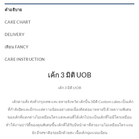
คำอธิบาย
CAKE CHART
DELIVERY
เทียน FANCY
CARE INSTRUCTION
เค้ก 3 มิติ UOB
เค้ก 3 มิติ UOB
เค้กตามสั่ง ส่งทั่วกรุงเทพ และ หลายจังหวัด
เค้กปั้น 3มิติ Custom cakes เป็นเค้ก
ที่กำลังฮิตและมีกระแสความนิยมอย่างต่อเนื่องติดต่อมาหลายปี ด้วยความพิเศษ
ของเค้กที่แตกต่างไม่
เหมือนใคร แต่ละคนที่ได้เค้กไปจะเป็นเค้กที่ไม่มีใครเหมือน
ทำให้งานปาร์ตี้ของคุณพิเศษขึ้น เค้กที่ได้รับมีหน้าตาที่สวยงามไม่เหมือนใคร แถม
ยัง
มีรสชาติอร่อยอีกด้วยค่ะ เนื้อเค้กนุ่มแน่นเนียน