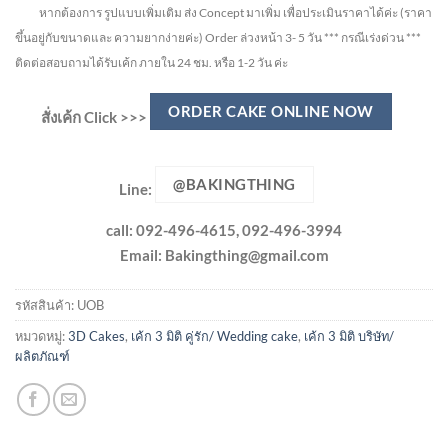
หากต้องการ รูปแบบเพิ่มเติม ส่ง Concept มาเพิ่ม เพื่อประเมินราคาได้ค่ะ
(ราคา
ขึ้นอยู่กับขนาดและ ความยากง่ายค่ะ)
Order ล่วงหน้า 3- 5 วัน
*** กรณีเร่งด่วน ***
ติดต่อสอบถามได้รับเค้ก ภายใน 24 ชม. หรือ 1-2 วัน ค่ะ
ORDER CAKE ONLINE NOW
สั่งเค้ก Click >>>
@BAKINGTHING
Line:
call: 092-496-4615, 092-496-3994
Email:
Bakingthing@gmail.com
รหัสสินค้า:
UOB
หมวดหมู่:
3D Cakes
,
เค้ก 3 มิติ คู่รัก/ Wedding cake
,
เค้ก 3 มิติ บริษัท/
ผลิตภัณฑ์