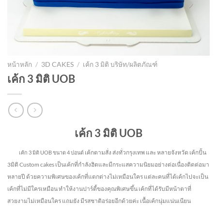
หน้าหลัก
/
3D CAKES
/
เค้ก 3 มิติ บริษัท/ผลิตภัณฑ์
เค้ก 3 มิติ UOB
เค้ก 3 มิติ UOB
เค้กตามสั่ง ส่งทั่วกรุงเทพ และ หลายจังหวัด
เค้กปั้น
เค้ก 3 มิติ UOB
ขนาด 4 ปอนด์
3มิติ Custom cakes เป็นเค้กที่กำลังฮิตและมีกระแสความนิยมอย่างต่อเนื่องติดต่อมา
หลายปี ด้วยความพิเศษของเค้กที่แตกต่างไม่
เหมือนใคร แต่ละคนที่ได้เค้กไปจะเป็น
เค้กที่ไม่มีใครเหมือน ทำให้งานปาร์ตี้ของคุณพิเศษขึ้น เค้กที่ได้รับมีหน้าตาที่
สวยงามไม่เหมือนใคร แถมยัง
มีรสชาติอร่อยอีกด้วยค่ะ เนื้อเค้กนุ่มแน่นเนียน