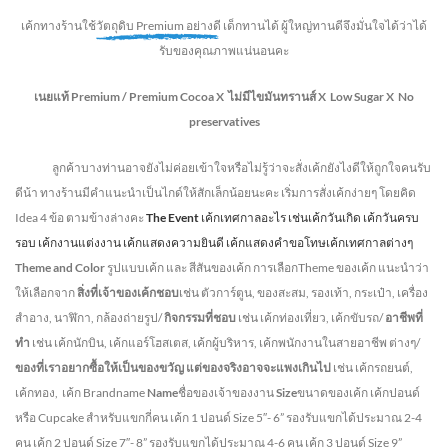
เค้กทางร้านใช้
วัตถุดิบ Premium อย่างดี
เด็กทานได้ ผู้ใหญ่ทานดี
จึงมั่นใจได้ว่าได้
รับของคุณภาพแน่นอนคะ
เนยแท้ Premium /
Premium Cocoa
X ไม่มีไขมันทรานส์
X Low Sugar
X No
preservatives
ลูกค้าบางท่านอาจยังไม่ค่อยเข้าใจหรือไม่รู้ว่าจะสั่งเค้กยังไงดีให้ถูกใจคนรับ
ดีน้า ทางร้านมีคำแนะนำเป็นไกด์ให้สักเล็กน้อยนะคะ เริ่มการสั่งเค้กง่ายๆ โดยคิด
Idea 4 ข้อ ตามข้างล่างคะ
The Event
เค้กเทศกาลอะไร เช่นเค้กวันเกิด เค้กวันครบ
รอบ เค้กงานแต่งงาน เค้กแสดงความยินดี เค้กแสดงคำขอโทษเค้กเทศกาลต่างๆ
Theme and Color
รูปแบบเค้ก และ สีสันของเค้ก การเลือกTheme ของเค้ก แนะนำว่า
ให้เลือกจาก
สิ่งที่เจ้าของเค้กชอบ
เช่น ตัวการ์ตูน, ของสะสม, รองเท้า, กระเป๋า, เครื่อง
สำอาง, นาฬิกา, กล้องถ่ายรูป/
กิจกรรมที่ชอบ
เช่น เค้กท่องเที่ยว, เค้กขับรถ/
อาชีพที่
ทำ
เช่น เค้กนักบิน, เค้กแอร์โฮสเตส, เค้กผู้บริหาร, เค้กพนักงานในสายอาชีพ ต่างๆ/
ของที่เราอยากซื้อให้เป็นของขวัญ แต่ของจริงอาจจะแพงเกินไป
เช่น เค้กรถยนต์,
เค้กทอง, เค้ก Brandname
Name
ชื่อของเจ้าของงาน
Size
ขนาดของเค้ก เค้กปอนด์
หรือ Cupcake สำหรับแขกกี่คน
เค้ก 1 ปอนด์ Size 5″- 6” รองรับแขกได้ประมาณ 2-4
คน
เค้ก 2 ปอนด์ Size 7″- 8” รองรับแขกได้ประมาณ 4-6 คน
เค้ก 3 ปอนด์ Size 9”