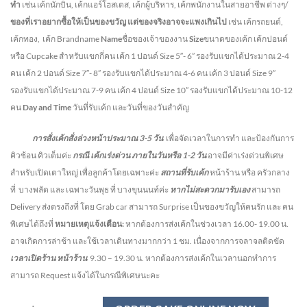
ทำ
เช่น เค้กนักบิน, เค้กแอร์โฮสเตส, เค้กผู้บริหาร, เค้กพนักงานในสายอาชีพ ต่างๆ/
ของที่เราอยากซื้อให้เป็นของขวัญ แต่ของจริงอาจจะแพงเกินไป
เช่น เค้กรถยนต์,
เค้กทอง, เค้ก Brandname
Name
ชื่อของเจ้าของงาน
Size
ขนาดของเค้ก เค้กปอนด์
หรือ Cupcake สำหรับแขกกี่คน
เค้ก 1 ปอนด์ Size 5″- 6” รองรับแขกได้ประมาณ 2-4
คน
เค้ก 2 ปอนด์ Size 7″- 8” รองรับแขกได้ประมาณ 4-6 คน
เค้ก 3 ปอนด์ Size 9”
รองรับแขกได้ประมาณ 7-9 คน เค้ก 4 ปอนด์ Size 10” รองรับแขกได้ประมาณ 10-12
คน
Day and Time
วันที่รับเค้ก และวันที่ของวันสำคัญ
การสั่งเค้กสั่งล่วงหน้าประมาณ
3-5
วัน
เพื่อจัดเวลาในการทำ และป้องกันการ
คิวซ้อน คิวเต็มค่ะ
กรณี เค้กเร่งด่วน
ภายในวันหรือ
1-2
วัน
อาจมีค่าเร่งด่วนพิเศษ
สำหรับเปิดเตาใหญ่ เพื่อลูกค้าโดยเฉพาะค่ะ
สถานที่รับเค้ก
หน้าร้าน หรือ ครัวกลาง
ที่ บางพลัด และ เฉพาะวันพุธ ที่ บางขุนนนท์ค่ะ
หากไม่สะดวกมารับเอง
สามารถ
Delivery ส่งตรงถึงที่ โดย Grab car สามารถ Surprise เป็นของขวัญให้คนรัก และ คน
พิเศษได้ถึงที่
หมายเหตุแจ้งเตือน:
หากต้องการส่งเค้กในช่วงเวลา 16.00- 19.00 น.
อาจเกิดการล่าช้า และใช้เวลาเดินทางมากกว่า 1 ชม. เนื่องจากการจลาจลติดขัด
เวลาเปิดร้าน หน้าร้าน
9.30 – 19.30 น.
หากต้องการส่งเค้กในเวลานอกทำการ
สามารถ Request แจ้งได้ในกรณีพิเศษนะคะ