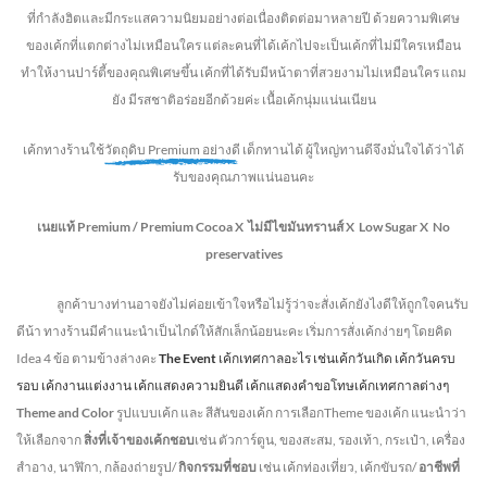
ที่กำลังฮิตและมีกระแสความนิยมอย่างต่อเนื่องติดต่อมาหลายปี ด้วยความพิเศษ
ของเค้กที่แตกต่างไม่
เหมือนใคร แต่ละคนที่ได้เค้กไปจะเป็นเค้กที่ไม่มีใครเหมือน
ทำให้งานปาร์ตี้ของคุณพิเศษขึ้น เค้กที่ได้รับมีหน้าตาที่สวยงามไม่เหมือนใคร แถม
ยัง
มีรสชาติอร่อยอีกด้วยค่ะ เนื้อเค้กนุ่มแน่นเนียน
เค้กทางร้านใช้
วัตถุดิบ Premium อย่างดี
เด็กทานได้ ผู้ใหญ่ทานดี
จึงมั่นใจได้ว่าได้
รับของคุณภาพแน่นอนคะ
เนยแท้ Premium /
Premium Cocoa
X ไม่มีไขมันทรานส์
X Low Sugar
X No
preservatives
ลูกค้าบางท่านอาจยังไม่ค่อยเข้าใจหรือไม่รู้ว่าจะสั่งเค้กยังไงดีให้ถูกใจคนรับ
ดีน้า ทางร้านมีคำแนะนำเป็นไกด์ให้สักเล็กน้อยนะคะ เริ่มการสั่งเค้กง่ายๆ โดยคิด
Idea 4 ข้อ ตามข้างล่างคะ
The Event
เค้กเทศกาลอะไร เช่นเค้กวันเกิด เค้กวันครบ
รอบ เค้กงานแต่งงาน เค้กแสดงความยินดี เค้กแสดงคำขอโทษเค้กเทศกาลต่างๆ
Theme and Color
รูปแบบเค้ก และ สีสันของเค้ก การเลือกTheme ของเค้ก แนะนำว่า
ให้เลือกจาก
สิ่งที่เจ้าของเค้กชอบ
เช่น ตัวการ์ตูน, ของสะสม, รองเท้า, กระเป๋า, เครื่อง
สำอาง, นาฬิกา, กล้องถ่ายรูป/
กิจกรรมที่ชอบ
เช่น เค้กท่องเที่ยว, เค้กขับรถ/
อาชีพที่