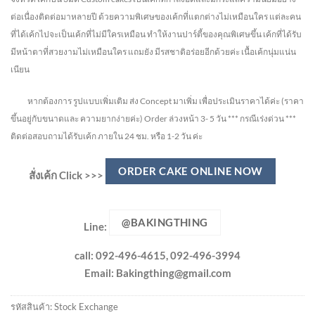
ต่อเนื่องติดต่อมาหลายปี ด้วยความพิเศษของเค้กที่แตกต่างไม่
เหมือนใคร แต่ละคน
ที่ได้เค้กไปจะเป็นเค้กที่ไม่มีใครเหมือน ทำให้งานปาร์ตี้ของคุณพิเศษขึ้น เค้กที่ได้รับ
มีหน้าตาที่สวยงามไม่เหมือนใคร แถมยัง
มีรสชาติอร่อยอีกด้วยค่ะ เนื้อเค้กนุ่มแน่น
เนียน
หากต้องการ รูปแบบเพิ่มเติม ส่ง Concept มาเพิ่ม เพื่อประเมินราคาได้ค่ะ
(ราคา
ขึ้นอยู่กับขนาดและ ความยากง่ายค่ะ)
Order ล่วงหน้า 3- 5 วัน
*** กรณีเร่งด่วน ***
ติดต่อสอบถามได้รับเค้ก ภายใน 24 ชม. หรือ 1-2 วัน ค่ะ
ORDER CAKE ONLINE NOW
สั่งเค้ก Click >>>
@BAKINGTHING
Line:
call: 092-496-4615, 092-496-3994
Email:
Bakingthing@gmail.com
รหัสสินค้า:
Stock Exchange