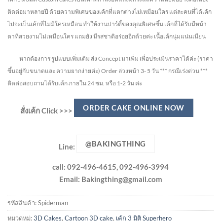
ติดต่อมาหลายปี ด้วยความพิเศษของเค้กที่แตกต่างไม่
เหมือนใคร แต่ละคนที่ได้เค้ก
ไปจะเป็นเค้กที่ไม่มีใครเหมือน ทำให้งานปาร์ตี้ของคุณพิเศษขึ้น เค้กที่ได้รับมีหน้า
ตาที่สวยงามไม่เหมือนใคร แถมยัง
มีรสชาติอร่อยอีกด้วยค่ะ เนื้อเค้กนุ่มแน่นเนียน
หากต้องการ รูปแบบเพิ่มเติม ส่ง Concept มาเพิ่ม เพื่อประเมินราคาได้ค่ะ
(ราคา
ขึ้นอยู่กับขนาดและ ความยากง่ายค่ะ)
Order ล่วงหน้า 3- 5 วัน
*** กรณีเร่งด่วน ***
ติดต่อสอบถามได้รับเค้ก ภายใน 24 ชม. หรือ 1-2 วัน ค่ะ
ORDER CAKE ONLINE NOW
สั่งเค้ก Click >>>
@BAKINGTHING
Line:
call: 092-496-4615, 092-496-3994
Email:
Bakingthing@gmail.com
รหัสสินค้า:
Spiderman
หมวดหมู่:
3D Cakes
,
Cartoon 3D cake
,
เค้ก 3 มิติ Superhero