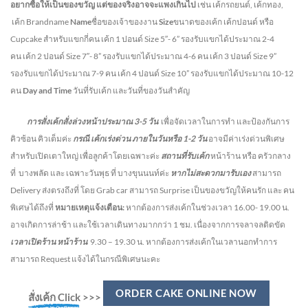
อยากซื้อให้เป็นของขวัญ แต่ของจริงอาจจะแพงเกินไป
เช่น เค้กรถยนต์, เค้กทอง,
เค้ก Brandname
Name
ชื่อของเจ้าของงาน
Size
ขนาดของเค้ก เค้กปอนด์ หรือ
Cupcake สำหรับแขกกี่คน
เค้ก 1 ปอนด์ Size 5″- 6” รองรับแขกได้ประมาณ 2-4
คน
เค้ก 2 ปอนด์ Size 7″- 8” รองรับแขกได้ประมาณ 4-6 คน
เค้ก 3 ปอนด์ Size 9”
รองรับแขกได้ประมาณ 7-9 คน เค้ก 4 ปอนด์ Size 10” รองรับแขกได้ประมาณ 10-12
คน
Day and Time
วันที่รับเค้ก และวันที่ของวันสำคัญ
การสั่งเค้กสั่งล่วงหน้าประมาณ
3-5
วัน
เพื่อจัดเวลาในการทำ และป้องกันการ
คิวซ้อน คิวเต็มค่ะ
กรณี เค้กเร่งด่วน
ภายในวันหรือ
1-2
วัน
อาจมีค่าเร่งด่วนพิเศษ
สำหรับเปิดเตาใหญ่ เพื่อลูกค้าโดยเฉพาะค่ะ
สถานที่รับเค้ก
หน้าร้าน หรือ ครัวกลาง
ที่ บางพลัด และ เฉพาะวันพุธ ที่ บางขุนนนท์ค่ะ
หากไม่สะดวกมารับเอง
สามารถ
Delivery ส่งตรงถึงที่ โดย Grab car สามารถ Surprise เป็นของขวัญให้คนรัก และ คน
พิเศษได้ถึงที่
หมายเหตุแจ้งเตือน:
หากต้องการส่งเค้กในช่วงเวลา 16.00- 19.00 น.
อาจเกิดการล่าช้า และใช้เวลาเดินทางมากกว่า 1 ชม. เนื่องจากการจลาจลติดขัด
เวลาเปิดร้าน หน้าร้าน
9.30 – 19.30 น.
หากต้องการส่งเค้กในเวลานอกทำการ
สามารถ Request แจ้งได้ในกรณีพิเศษนะคะ
ORDER CAKE ONLINE NOW
สั่งเค้ก Click
>>>