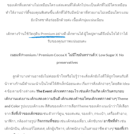
ของเค้กที่แตกต่างไม่
เหมือนใคร แต่ละคนที่ได้เค้กไปจะเป็นเค้กที่ไม่มีใครเหมือน
ทำให้งานปาร์ตี้ของคุณพิเศษขึ้น เค้กที่ได้รับมีหน้าตาที่สวยงามไม่เหมือนใคร แถม
ยัง
มีรสชาติอร่อยอีกด้วยค่ะ เนื้อเค้กนุ่มแน่นเนียน
เค้กทางร้านใช้
วัตถุดิบ Premium อย่างดี
เด็กทานได้ ผู้ใหญ่ทานดี
จึงมั่นใจได้ว่าได้
รับของคุณภาพแน่นอนคะ
เนยแท้ Premium /
Premium Cocoa
X ไม่มีไขมันทรานส์
X Low Sugar
X No
preservatives
ลูกค้าบางท่านอาจยังไม่ค่อยเข้าใจหรือไม่รู้ว่าจะสั่งเค้กยังไงดีให้ถูกใจคนรับดี
น้า ทางร้านมีคำแนะนำเป็นไกด์ให้สักเล็กน้อยนะคะ เริ่มการสั่งเค้กง่ายๆ โดยคิด Idea
4 ข้อ ตามข้างล่างคะ
The Event
เค้กเทศกาลอะไร เช่นเค้กวันเกิด เค้กวันครบรอบ
เค้กงานแต่งงาน เค้กแสดงความยินดี เค้กแสดงคำขอโทษเค้กเทศกาลต่างๆ
Theme
and Color
รูปแบบเค้ก และ สีสันของเค้ก การเลือกTheme ของเค้ก แนะนำว่าให้เลือก
จาก
สิ่งที่เจ้าของเค้กชอบ
เช่น ตัวการ์ตูน, ของสะสม, รองเท้า, กระเป๋า, เครื่องสำอาง,
นาฬิกา, กล้องถ่ายรูป/
กิจกรรมที่ชอบ
เช่น เค้กท่องเที่ยว, เค้กขับรถ/
อาชีพที่ทำ
เช่น
เค้กนักบิน, เค้กแอร์โฮสเตส, เค้กผู้บริหาร, เค้กพนักงานในสายอาชีพ ต่างๆ/
ของที่เรา