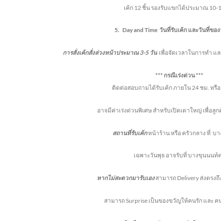
เค้ก 12 ชิ้น
รองรับแขกได้ประมาณ 10-
5.
Day and Time
วันที่รับเค้ก และวันที่ขอ
การสั่งเค้กสั่งล่วงหน้าประมาณ 3-5 วัน
เพื่อจัดเวลาในการทำ และ
*** กรณีเร่งด่วน ***
ติดต่อสอบถามได้รับเค้ก ภายใน 24 ชม. หรือ 1
อาจมีค่าเร่งด่วนพิเศษ สำหรับเปิดเตาใหญ่ เพื่อล
สถานที่รับเค้ก
หน้าร้าน หรือ ครัวกลาง ที่
บา
เฉพาะวันพุธ อาจรับที่ บางขุนนนท์ค
หากไม่สะดวกมารับเอง
สามารถ Delivery ส่งตรงถึง
สามารถ Surprise เป็นของขวัญให้คนรัก และ คนพ