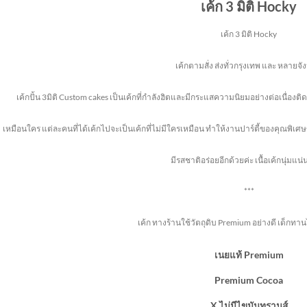
เค้ก 3 มิติ Hocky
เค้ก 3 มิติ Hocky
เค้กตามสั่ง ส่งทั่วกรุงเทพ และ หลายจั
เค้กปั้น 3มิติ Custom cakes เป็นเค้กที่กำลังฮิตและมีกระแสความนิยมอย่างต่อเนื่อง
เหมือนใคร แต่ละคนที่ได้เค้กไปจะเป็นเค้กที่ไม่มีใครเหมือน ทำให้งานปาร์ตี้ของคุณพิเศษข
มีรสชาติอร่อยอีกด้วยค่ะ เนื้อเค้กนุ่มแน่
***
เค้ก ทางร้านใช้วัตถุดิบ Premium อย่างดี เด็กทาน
เนยแท้ Premium
Premium Cocoa
X ไม่มีไขมันทรานส์