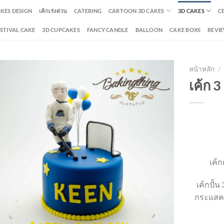
AKES DESIGN
เค้กเร่งด่วน
CATERING
CARTOON 3D CAKES
3D CAKES
C
ESTIVAL CAKE
3D CUPCAKES
FANCY CANDLE
BALLOON
CAKE BOXS
REVI
หน้าหลัก
/
เค้ก 3
เค้ก
เค้กปั้น
กระแสคว