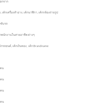
ลือกจาก
า
, เค้ก
เครื่องสำอาง
,
เค้กนาฬิกา
, เค้ก
กล้องถ่ายรูป
ก
ขับรถ
้ก
พนักงานในสายอาชีพ ต่างๆ
ค้กรถยนต์
, เค้กเงิน
ทอง
,
เค้ก
Brandname
่คน
 คน
 คน
 คน