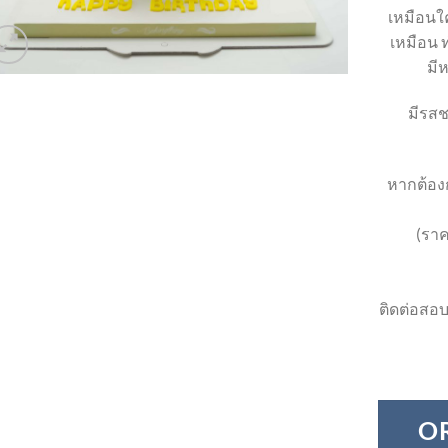
เหมือนใค
เหมือน ท
มี
มีรสช
หากต้องก
(ราค
ติดต่อสอบ
O