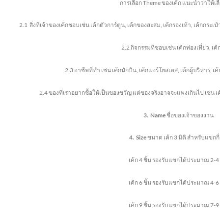
การเลือก
Theme
ของเค้ก แนะนำว่าให้เ
2.1
สิ่งที่เจ้าของเค้กชอบ
เช่น เค้กตัวการ์ตูน
,
เค้กของสะสม
, เค้ก
รองเท้า
, เค้ก
กระเป๋
2.2
กิจกรรมที่ชอบ
เช่น เค้กท่องเที่ยว
, เค้
2.3
อาชีพที่ทำ เช่น เค้กนักบิน
,
เค้กแอร์โฮสเตส
,
เค้กผู้บริหาร
, เค
2.4
ของที่เราอยากซื้อให้เป็นของขวัญ แต่ของจริงอาจจะแพงเกินไป เช่น เ
3.
Name
ชื่อของเจ้าของงาน
4.
Size
ขนาด เค้ก 3 มิติ
สำหรับแขกกี
เค้ก 4 ชิ้น
รองรับแขกได้ประมาณ 2-4
เค้ก 6 ชิ้น
รองรับแขกได้ประมาณ 4-6
เค้ก 9 ชิ้น
รองรับแขกได้ประมาณ 7-9