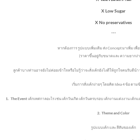
X Low Sugar
X No preservatives
***
หากต้องการ รูปแบบเพิ่มเติม ส่ง Concept มาเพิ่ม เพื
(ราคาขึ้นอยู่กับขนาดและ ความยากง่า
ลูกค้าบางท่านอาจยังไม่ค่อยเข้าใจหรือไม่รู้ว่าจะสั่งเค้กยังไงดีให้ถูกใจคนรับดี
เริ่มการสั่งเค้กง่ายๆ โดยคิด Idea 4 ข้อ ตาม
1.
The Event
เค้กเทศกาลอะไร เช่น เค้กวันเกิด เค้กวันครบรอบ เค้กงานแต่งงาน เค
2.
Theme
and Color
รูปแบบเค้ก และ สีสันของเค้ก