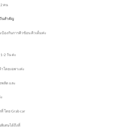
12 คน
งวันสำคัญ
ป้องกันการคิวซ้อน คิวเต็มค่ะ
-2 วัน ค่ะ
ูกค้าโดยเฉพาะค่ะ
งพลัด และ
่ะ
ที่ โดย Grab car
ิเศษได้ถึงที่