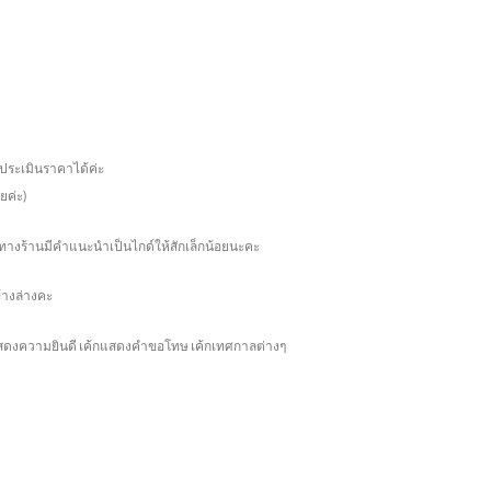
่อประเมินราคาได้ค่ะ
ยค่ะ)
น้า ทางร้านมีคำแนะนำเป็นไกด์ให้สักเล็กน้อยนะคะ
ข้างล่างคะ
้กแสดงความยินดี เค้กแสดงคำขอโทษ เค้กเทศกาลต่างๆ