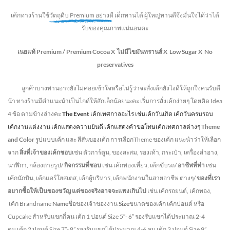
เค้กทางร้านใช้
วัตถุดิบ Premium อย่างดี
เด็กทานได้ ผู้ใหญ่ทานดี
จึงมั่นใจได้ว่าได้
รับของคุณภาพแน่นอนคะ
เนยแท้ Premium /
Premium Cocoa
X ไม่มีไขมันทรานส์
X Low Sugar
X No
preservatives
ลูกค้าบางท่านอาจยังไม่ค่อยเข้าใจหรือไม่รู้ว่าจะสั่งเค้กยังไงดีให้ถูกใจคนรับดี
น้า ทางร้านมีคำแนะนำเป็นไกด์ให้สักเล็กน้อยนะคะ เริ่มการสั่งเค้กง่ายๆ โดยคิด Idea
4 ข้อ ตามข้างล่างคะ
The Event
เค้กเทศกาลอะไร เช่นเค้กวันเกิด เค้กวันครบรอบ
เค้กงานแต่งงาน เค้กแสดงความยินดี เค้กแสดงคำขอโทษเค้กเทศกาลต่างๆ
Theme
and Color
รูปแบบเค้ก และ สีสันของเค้ก การเลือกTheme ของเค้ก แนะนำว่าให้เลือก
จาก
สิ่งที่เจ้าของเค้กชอบ
เช่น ตัวการ์ตูน, ของสะสม, รองเท้า, กระเป๋า, เครื่องสำอาง,
นาฬิกา, กล้องถ่ายรูป/
กิจกรรมที่ชอบ
เช่น เค้กท่องเที่ยว, เค้กขับรถ/
อาชีพที่ทำ
เช่น
เค้กนักบิน, เค้กแอร์โฮสเตส, เค้กผู้บริหาร, เค้กพนักงานในสายอาชีพ ต่างๆ/
ของที่เรา
อยากซื้อให้เป็นของขวัญ แต่ของจริงอาจจะแพงเกินไป
เช่น เค้กรถยนต์, เค้กทอง,
เค้ก Brandname
Name
ชื่อของเจ้าของงาน
Size
ขนาดของเค้ก เค้กปอนด์ หรือ
Cupcake สำหรับแขกกี่คน
เค้ก 1 ปอนด์ Size 5″- 6” รองรับแขกได้ประมาณ 2-4
คน
เค้ก 2 ปอนด์ Size 7″- 8” รองรับแขกได้ประมาณ 4-6 คน
เค้ก 3 ปอนด์ Size 9”