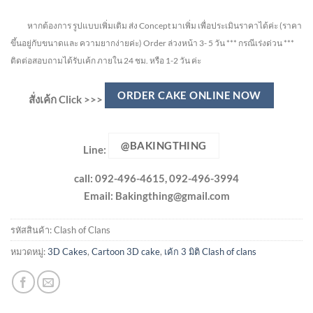
หากต้องการ รูปแบบเพิ่มเติม ส่ง Concept มาเพิ่ม เพื่อประเมินราคาได้ค่ะ
(ราคา
ขึ้นอยู่กับขนาดและ ความยากง่ายค่ะ)
Order ล่วงหน้า 3- 5 วัน
*** กรณีเร่งด่วน ***
ติดต่อสอบถามได้รับเค้ก ภายใน 24 ชม. หรือ 1-2 วัน ค่ะ
ORDER CAKE ONLINE NOW
สั่งเค้ก Click >>>
@BAKINGTHING
Line:
call: 092-496-4615, 092-496-3994
Email:
Bakingthing@gmail.com
รหัสสินค้า:
Clash of Clans
หมวดหมู่:
3D Cakes
,
Cartoon 3D cake
,
เค้ก 3 มิติ Clash of clans