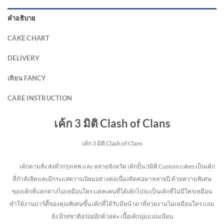
คำอธิบาย
CAKE CHART
DELIVERY
เทียน FANCY
CARE INSTRUCTION
เค้ก 3 มิติ Clash of Clans
เค้ก 3 มิติ Clash of Clans
เค้กตามสั่ง ส่งทั่วกรุงเทพ และ หลายจังหวัด
เค้กปั้น 3มิติ Custom cakes เป็นเค้ก
ที่กำลังฮิตและมีกระแสความนิยมอย่างต่อเนื่องติดต่อมาหลายปี ด้วยความพิเศษ
ของเค้กที่แตกต่างไม่
เหมือนใคร แต่ละคนที่ได้เค้กไปจะเป็นเค้กที่ไม่มีใครเหมือน
ทำให้งานปาร์ตี้ของคุณพิเศษขึ้น เค้กที่ได้รับมีหน้าตาที่สวยงามไม่เหมือนใคร แถม
ยัง
มีรสชาติอร่อยอีกด้วยค่ะ เนื้อเค้กนุ่มแน่นเนียน