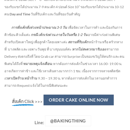
รองรับแขกได้ประมาณ 7-9 คน เค้ก 4 ปอนด์ Size 10” รองรับแขกได้ประมาณ 10-12
คน
Day and Time
วันที่รับเค้ก และวันที่ของวันสำคัญ
การสั่งเค้กสั่งล่วงหน้าประมาณ
3-5
วัน
เพื่อจัดเวลาในการทำ และป้องกันการ
คิวซ้อน คิวเต็มค่ะ
กรณี เค้กเร่งด่วน
ภายในวันหรือ
1-2
วัน
อาจมีค่าเร่งด่วนพิเศษ
สำหรับเปิดเตาใหญ่ เพื่อลูกค้าโดยเฉพาะค่ะ
สถานที่รับเค้ก
หน้าร้าน หรือ ครัวกลาง
ที่ บางพลัด และ เฉพาะวันพุธ ที่ บางขุนนนท์ค่ะ
หากไม่สะดวกมารับเอง
สามารถ
Delivery ส่งตรงถึงที่ โดย Grab car สามารถ Surprise เป็นของขวัญให้คนรัก และ คน
พิเศษได้ถึงที่
หมายเหตุแจ้งเตือน:
หากต้องการส่งเค้กในช่วงเวลา 16.00- 19.00 น.
อาจเกิดการล่าช้า และใช้เวลาเดินทางมากกว่า 1 ชม. เนื่องจากการจลาจลติดขัด
เวลาเปิดร้าน หน้าร้าน
9.30 – 19.30 น.
หากต้องการส่งเค้กในเวลานอกทำการ
สามารถ Request แจ้งได้ในกรณีพิเศษนะคะ
ORDER CAKE ONLINE NOW
สั่งเค้ก Click
>>>
@BAKINGTHING
Line: