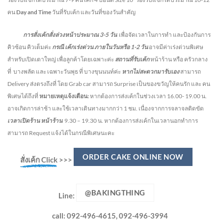
คน
Day and Time
วันที่รับเค้ก และวันที่ของวันสำคัญ
การสั่งเค้กสั่งล่วงหน้าประมาณ
3-5
วัน
เพื่อจัดเวลาในการทำ และป้องกันการ
คิวซ้อน คิวเต็มค่ะ
กรณี เค้กเร่งด่วน
ภายในวันหรือ
1-2
วัน
อาจมีค่าเร่งด่วนพิเศษ
สำหรับเปิดเตาใหญ่ เพื่อลูกค้าโดยเฉพาะค่ะ
สถานที่รับเค้ก
หน้าร้าน หรือ ครัวกลาง
ที่ บางพลัด และ เฉพาะวันพุธ ที่ บางขุนนนท์ค่ะ
หากไม่สะดวกมารับเอง
สามารถ
Delivery ส่งตรงถึงที่ โดย Grab car สามารถ Surprise เป็นของขวัญให้คนรัก และ คน
พิเศษได้ถึงที่
หมายเหตุแจ้งเตือน:
หากต้องการส่งเค้กในช่วงเวลา 16.00- 19.00 น.
อาจเกิดการล่าช้า และใช้เวลาเดินทางมากกว่า 1 ชม. เนื่องจากการจลาจลติดขัด
เวลาเปิดร้าน หน้าร้าน
9.30 – 19.30 น.
หากต้องการส่งเค้กในเวลานอกทำการ
สามารถ Request แจ้งได้ในกรณีพิเศษนะคะ
ORDER CAKE ONLINE NOW
สั่งเค้ก Click
>>>
@BAKINGTHING
Line:
call: 092-496-4615, 092-496-3994