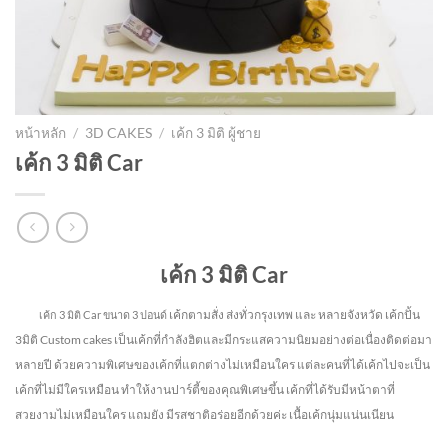
หน้าหลัก
/
3D CAKES
/
เค้ก 3 มิติ ผู้ชาย
เค้ก 3 มิติ Car
เค้ก 3 มิติ Car
เค้กตามสั่ง ส่งทั่วกรุงเทพ และ หลายจังหวัด
เค้กปั้น
เค้ก 3 มิติ Car
ขนาด 3 ปอนด์
3มิติ Custom cakes เป็นเค้กที่กำลังฮิตและมีกระแสความนิยมอย่างต่อเนื่องติดต่อมา
หลายปี ด้วยความพิเศษของเค้กที่แตกต่างไม่
เหมือนใคร แต่ละคนที่ได้เค้กไปจะเป็น
เค้กที่ไม่มีใครเหมือน ทำให้งานปาร์ตี้ของคุณพิเศษขึ้น เค้กที่ได้รับมีหน้าตาที่
สวยงามไม่เหมือนใคร แถมยัง
มีรสชาติอร่อยอีกด้วยค่ะ เนื้อเค้กนุ่มแน่นเนียน