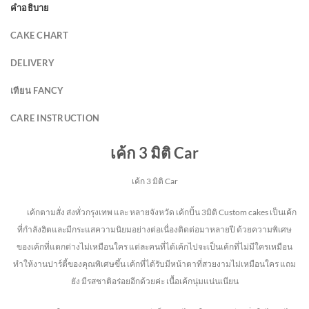
คำอธิบาย
CAKE CHART
DELIVERY
เทียน FANCY
CARE INSTRUCTION
เค้ก 3 มิติ Car
เค้ก 3 มิติ Car
เค้กตามสั่ง ส่งทั่วกรุงเทพ และ หลายจังหวัด
เค้กปั้น 3มิติ Custom cakes เป็นเค้ก
ที่กำลังฮิตและมีกระแสความนิยมอย่างต่อเนื่องติดต่อมาหลายปี ด้วยความพิเศษ
ของเค้กที่แตกต่างไม่
เหมือนใคร แต่ละคนที่ได้เค้กไปจะเป็นเค้กที่ไม่มีใครเหมือน
ทำให้งานปาร์ตี้ของคุณพิเศษขึ้น เค้กที่ได้รับมีหน้าตาที่สวยงามไม่เหมือนใคร แถม
ยัง
มีรสชาติอร่อยอีกด้วยค่ะ เนื้อเค้กนุ่มแน่นเนียน