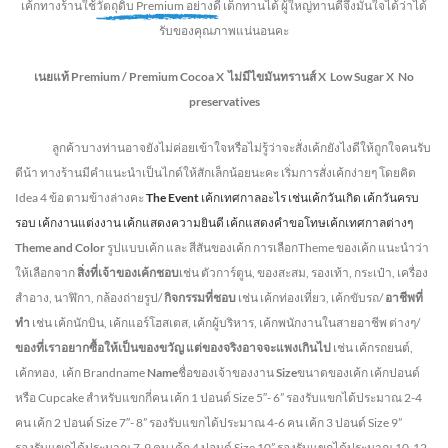
เค้กทางร้านใช้
วัตถุดิบ Premium อย่างดี
เด็กทานได้ ผู้ใหญ่ทานดี
จึงมั่นใจได้ว่าได้
รับของคุณภาพแน่นอนคะ
เนยแท้ Premium /
Premium Cocoa
X ไม่มีไขมันทรานส์
X Low Sugar
X No
preservatives
ลูกค้าบางท่านอาจยังไม่ค่อยเข้าใจหรือไม่รู้ว่าจะสั่งเค้กยังไงดีให้ถูกใจคนรับ
ดีน้า ทางร้านมีคำแนะนำเป็นไกด์ให้สักเล็กน้อยนะคะ เริ่มการสั่งเค้กง่ายๆ โดยคิด
Idea 4 ข้อ ตามข้างล่างคะ
The Event
เค้กเทศกาลอะไร เช่นเค้กวันเกิด เค้กวันครบ
รอบ เค้กงานแต่งงาน เค้กแสดงความยินดี เค้กแสดงคำขอโทษเค้กเทศกาลต่างๆ
Theme and Color
รูปแบบเค้ก และ สีสันของเค้ก การเลือกTheme ของเค้ก แนะนำว่า
ให้เลือกจาก
สิ่งที่เจ้าของเค้กชอบ
เช่น ตัวการ์ตูน, ของสะสม, รองเท้า, กระเป๋า, เครื่อง
สำอาง, นาฬิกา, กล้องถ่ายรูป/
กิจกรรมที่ชอบ
เช่น เค้กท่องเที่ยว, เค้กขับรถ/
อาชีพที่
ทำ
เช่น เค้กนักบิน, เค้กแอร์โฮสเตส, เค้กผู้บริหาร, เค้กพนักงานในสายอาชีพ ต่างๆ/
ของที่เราอยากซื้อให้เป็นของขวัญ แต่ของจริงอาจจะแพงเกินไป
เช่น เค้กรถยนต์,
เค้กทอง, เค้ก Brandname
Name
ชื่อของเจ้าของงาน
Size
ขนาดของเค้ก เค้กปอนด์
หรือ Cupcake สำหรับแขกกี่คน
เค้ก 1 ปอนด์ Size 5″- 6” รองรับแขกได้ประมาณ 2-4
คน
เค้ก 2 ปอนด์ Size 7″- 8” รองรับแขกได้ประมาณ 4-6 คน
เค้ก 3 ปอนด์ Size 9”
รองรับแขกได้ประมาณ 7-9 คน เค้ก 4 ปอนด์ Size 10” รองรับแขกได้ประมาณ 10-12