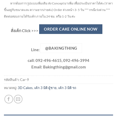
หากต้องการ รูปแบบเพิ่มเติม ส่ง Concept มาเพิ่ม เพื่อประเมินราคาได้ค่ะ
(ราคา
ขึ้นอยู่กับขนาดและ ความยากง่ายค่ะ)
Order ล่วงหน้า 3- 5 วัน
*** กรณีเร่งด่วน ***
ติดต่อสอบถามได้รับเค้ก ภายใน 24 ชม. หรือ 1-2 วัน ค่ะ
ORDER CAKE ONLINE NOW
สั่งเค้ก Click >>>
@BAKINGTHING
Line:
call: 092-496-4615, 092-496-3994
Email:
Bakingthing@gmail.com
รหัสสินค้า:
Car-9
หมวดหมู่:
3D Cakes
,
เค้ก 3 มิติ ผู้ชาย
,
เค้ก 3 มิติ รถ