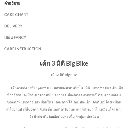
คำอธิบาย
CAKE CHART
DELIVERY
เทียน FANCY
CARE INSTRUCTION
เค้ก 3 มิติ Big Bike
เค้ก 3 มิติ Big Bike
เค้กตามสั่ง ส่งทั่วกรุงเทพ และ หลายจังหวัด
เค้กปั้น 3มิติ Custom cakes เป็นเค้ก
ที่กำลังฮิตและมีกระแสความนิยมอย่างต่อเนื่องติดต่อมาหลายปี ด้วยความพิเศษ
ของเค้กที่แตกต่างไม่
เหมือนใคร แต่ละคนที่ได้เค้กไปจะเป็นเค้กที่ไม่มีใครเหมือน
ทำให้งานปาร์ตี้ของคุณพิเศษขึ้น เค้กที่ได้รับมีหน้าตาที่สวยงามไม่เหมือนใคร แถม
ยัง
มีรสชาติอร่อยอีกด้วยค่ะ เนื้อเค้กนุ่มแน่นเนียน