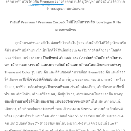
เค้กทางร้านใช้
วัตถุดิบ Premium อย่างดี
เด็กทานได้ ผู้ใหญ่ทานดี
จึงมั่นใจได้ว่าได้
รับของคุณภาพแน่นอนคะ
เนยแท้ Premium /
Premium Cocoa
X ไม่มีไขมันทรานส์
X Low Sugar
X No
preservatives
ลูกค้าบางท่านอาจยังไม่ค่อยเข้าใจหรือไม่รู้ว่าจะสั่งเค้กยังไงดีให้ถูกใจคนรับ
ดีน้า ทางร้านมีคำแนะนำเป็นไกด์ให้สักเล็กน้อยนะคะ เริ่มการสั่งเค้กง่ายๆ โดยคิด
Idea 4 ข้อ ตามข้างล่างคะ
The Event
เค้กเทศกาลอะไร เช่นเค้กวันเกิด เค้กวันครบ
รอบ เค้กงานแต่งงาน เค้กแสดงความยินดี เค้กแสดงคำขอโทษเค้กเทศกาลต่างๆ
Theme and Color
รูปแบบเค้ก และ สีสันของเค้ก การเลือกTheme ของเค้ก แนะนำว่า
ให้เลือกจาก
สิ่งที่เจ้าของเค้กชอบ
เช่น ตัวการ์ตูน, ของสะสม, รองเท้า, กระเป๋า, เครื่อง
สำอาง, นาฬิกา, กล้องถ่ายรูป/
กิจกรรมที่ชอบ
เช่น เค้กท่องเที่ยว, เค้กขับรถ/
อาชีพที่
ทำ
เช่น เค้กนักบิน, เค้กแอร์โฮสเตส, เค้กผู้บริหาร, เค้กพนักงานในสายอาชีพ ต่างๆ/
ของที่เราอยากซื้อให้เป็นของขวัญ แต่ของจริงอาจจะแพงเกินไป
เช่น เค้กรถยนต์,
เค้กทอง, เค้ก Brandname
Name
ชื่อของเจ้าของงาน
Size
ขนาดของเค้ก เค้กปอนด์
หรือ Cupcake สำหรับแขกกี่คน
เค้ก 1 ปอนด์ Size 5″- 6” รองรับแขกได้ประมาณ 2-4
คน
เค้ก 2 ปอนด์ Size 7″- 8” รองรับแขกได้ประมาณ 4-6 คน
เค้ก 3 ปอนด์ Size 9”
รองรับแขกได้ประมาณ 7-9 คน เค้ก 4 ปอนด์ Size 10” รองรับแขกได้ประมาณ 10-12