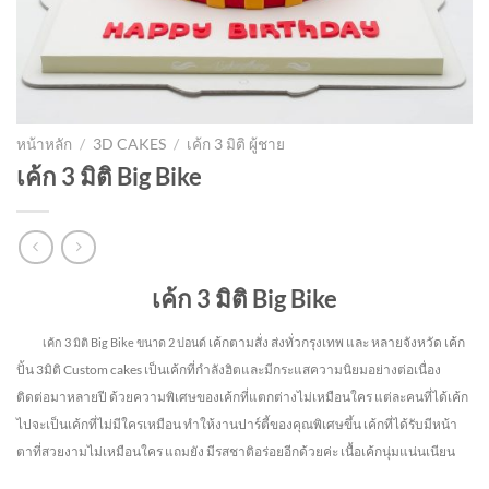
หน้าหลัก
/
3D CAKES
/
เค้ก 3 มิติ ผู้ชาย
เค้ก 3 มิติ Big Bike
เค้ก 3 มิติ Big Bike
เค้กตามสั่ง ส่งทั่วกรุงเทพ และ หลายจังหวัด
เค้ก
เค้ก 3 มิติ Big Bike
ขนาด 2 ปอนด์
ปั้น 3มิติ Custom cakes เป็นเค้กที่กำลังฮิตและมีกระแสความนิยมอย่างต่อเนื่อง
ติดต่อมาหลายปี ด้วยความพิเศษของเค้กที่แตกต่างไม่
เหมือนใคร แต่ละคนที่ได้เค้ก
ไปจะเป็นเค้กที่ไม่มีใครเหมือน ทำให้งานปาร์ตี้ของคุณพิเศษขึ้น เค้กที่ได้รับมีหน้า
ตาที่สวยงามไม่เหมือนใคร แถมยัง
มีรสชาติอร่อยอีกด้วยค่ะ เนื้อเค้กนุ่มแน่นเนียน