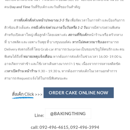
คน
Day and Time
วันที่รับเค้ก และวันที่ของวันสำคัญ
การสั่งเค้กสั่งล่วงหน้าประมาณ
3-5
วัน
เพื่อจัดเวลาในการทำ และป้องกันการ
คิวซ้อน คิวเต็มค่ะ
กรณี เค้กเร่งด่วน
ภายในวันหรือ
1-2
วัน
อาจมีค่าเร่งด่วนพิเศษ
สำหรับเปิดเตาใหญ่ เพื่อลูกค้าโดยเฉพาะค่ะ
สถานที่รับเค้ก
หน้าร้าน หรือ ครัวกลาง
ที่ บางพลัด และ เฉพาะวันพุธ ที่ บางขุนนนท์ค่ะ
หากไม่สะดวกมารับเอง
สามารถ
Delivery ส่งตรงถึงที่ โดย Grab car สามารถ Surprise เป็นของขวัญให้คนรัก และ คน
พิเศษได้ถึงที่
หมายเหตุแจ้งเตือน:
หากต้องการส่งเค้กในช่วงเวลา 16.00- 19.00 น.
อาจเกิดการล่าช้า และใช้เวลาเดินทางมากกว่า 1 ชม. เนื่องจากการจลาจลติดขัด
เวลาเปิดร้าน หน้าร้าน
9.30 – 19.30 น.
หากต้องการส่งเค้กในเวลานอกทำการ
สามารถ Request แจ้งได้ในกรณีพิเศษนะคะ
ORDER CAKE ONLINE NOW
สั่งเค้ก Click
>>>
@BAKINGTHING
Line:
call: 092-496-4615, 092-496-3994