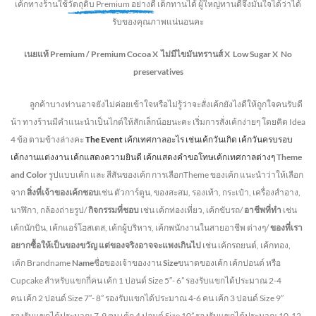
เค้กทางร้านใช้
วัตถุดิบ Premium อย่างดี
เด็กทานได้ ผู้ใหญ่ทานดี
จึงมั่นใจได้ว่าได้
รับของคุณภาพแน่นอนคะ
เนยแท้ Premium /
Premium Cocoa
X ไม่มีไขมันทรานส์
X Low Sugar
X No
preservatives
ลูกค้าบางท่านอาจยังไม่ค่อยเข้าใจหรือไม่รู้ว่าจะสั่งเค้กยังไงดีให้ถูกใจคนรับดี
น้า ทางร้านมีคำแนะนำเป็นไกด์ให้สักเล็กน้อยนะคะ เริ่มการสั่งเค้กง่ายๆ โดยคิด Idea
4 ข้อ ตามข้างล่างคะ
The Event
เค้กเทศกาลอะไร เช่นเค้กวันเกิด เค้กวันครบรอบ
เค้กงานแต่งงาน เค้กแสดงความยินดี เค้กแสดงคำขอโทษเค้กเทศกาลต่างๆ
Theme
and Color
รูปแบบเค้ก และ สีสันของเค้ก การเลือกTheme ของเค้ก แนะนำว่าให้เลือก
จาก
สิ่งที่เจ้าของเค้กชอบ
เช่น ตัวการ์ตูน, ของสะสม, รองเท้า, กระเป๋า, เครื่องสำอาง,
นาฬิกา, กล้องถ่ายรูป/
กิจกรรมที่ชอบ
เช่น เค้กท่องเที่ยว, เค้กขับรถ/
อาชีพที่ทำ
เช่น
เค้กนักบิน, เค้กแอร์โฮสเตส, เค้กผู้บริหาร, เค้กพนักงานในสายอาชีพ ต่างๆ/
ของที่เรา
อยากซื้อให้เป็นของขวัญ แต่ของจริงอาจจะแพงเกินไป
เช่น เค้กรถยนต์, เค้กทอง,
เค้ก Brandname
Name
ชื่อของเจ้าของงาน
Size
ขนาดของเค้ก เค้กปอนด์ หรือ
Cupcake สำหรับแขกกี่คน
เค้ก 1 ปอนด์ Size 5″- 6” รองรับแขกได้ประมาณ 2-4
คน
เค้ก 2 ปอนด์ Size 7″- 8” รองรับแขกได้ประมาณ 4-6 คน
เค้ก 3 ปอนด์ Size 9”
รองรับแขกได้ประมาณ 7-9 คน เค้ก 4 ปอนด์ Size 10” รองรับแขกได้ประมาณ 10-12