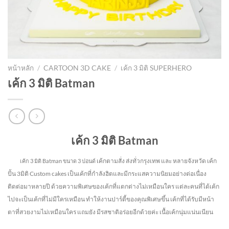
หน้าหลัก
/
CARTOON 3D CAKE
/
เค้ก 3 มิติ SUPERHERO
เค้ก 3 มิติ Batman
เค้ก 3 มิติ Batman
เค้กตามสั่ง ส่งทั่วกรุงเทพ และ หลายจังหวัด
เค้ก
เค้ก 3 มิติ Batman
ขนาด 3 ปอนด์
ปั้น 3มิติ Custom cakes เป็นเค้กที่กำลังฮิตและมีกระแสความนิยมอย่างต่อเนื่อง
ติดต่อมาหลายปี ด้วยความพิเศษของเค้กที่แตกต่างไม่
เหมือนใคร แต่ละคนที่ได้เค้ก
ไปจะเป็นเค้กที่ไม่มีใครเหมือน ทำให้งานปาร์ตี้ของคุณพิเศษขึ้น เค้กที่ได้รับมีหน้า
ตาที่สวยงามไม่เหมือนใคร แถมยัง
มีรสชาติอร่อยอีกด้วยค่ะ เนื้อเค้กนุ่มแน่นเนียน