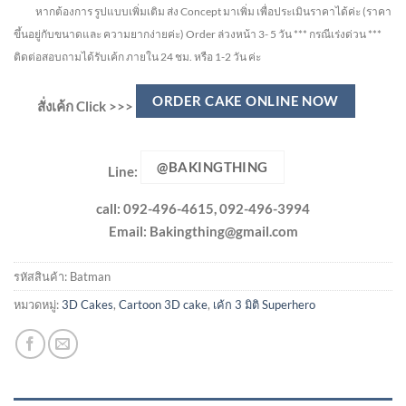
หากต้องการ รูปแบบเพิ่มเติม ส่ง Concept มาเพิ่ม เพื่อประเมินราคาได้ค่ะ
(ราคา
ขึ้นอยู่กับขนาดและ ความยากง่ายค่ะ)
Order ล่วงหน้า 3- 5 วัน
*** กรณีเร่งด่วน ***
ติดต่อสอบถามได้รับเค้ก ภายใน 24 ชม. หรือ 1-2 วัน ค่ะ
ORDER CAKE ONLINE NOW
สั่งเค้ก Click >>>
@BAKINGTHING
Line:
call: 092-496-4615, 092-496-3994
Email:
Bakingthing@gmail.com
รหัสสินค้า:
Batman
หมวดหมู่:
3D Cakes
,
Cartoon 3D cake
,
เค้ก 3 มิติ Superhero