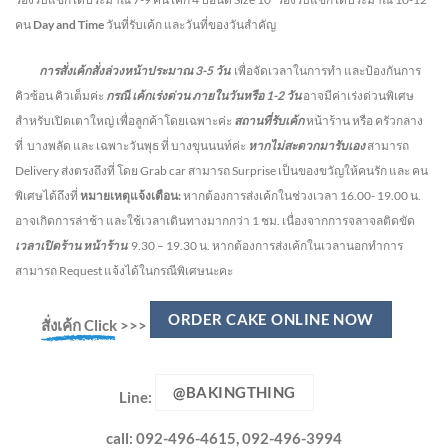
คน
Day and Time
วันที่รับเค้ก และวันที่ของวันสำคัญ
การสั่งเค้กสั่งล่วงหน้าประมาณ
3-5
วัน
เพื่อจัดเวลาในการทำ และป้องกันการ
คิวซ้อน คิวเต็มค่ะ
กรณี เค้กเร่งด่วน
ภายในวันหรือ
1-2
วัน
อาจมีค่าเร่งด่วนพิเศษ
สำหรับเปิดเตาใหญ่ เพื่อลูกค้าโดยเฉพาะค่ะ
สถานที่รับเค้ก
หน้าร้าน หรือ ครัวกลาง
ที่ บางพลัด และ เฉพาะวันพุธ ที่ บางขุนนนท์ค่ะ
หากไม่สะดวกมารับเอง
สามารถ
Delivery ส่งตรงถึงที่ โดย Grab car สามารถ Surprise เป็นของขวัญให้คนรัก และ คน
พิเศษได้ถึงที่
หมายเหตุแจ้งเตือน:
หากต้องการส่งเค้กในช่วงเวลา 16.00- 19.00 น.
อาจเกิดการล่าช้า และใช้เวลาเดินทางมากกว่า 1 ชม. เนื่องจากการจลาจลติดขัด
เวลาเปิดร้าน หน้าร้าน
9.30 – 19.30 น.
หากต้องการส่งเค้กในเวลานอกทำการ
สามารถ Request แจ้งได้ในกรณีพิเศษนะคะ
ORDER CAKE ONLINE NOW
สั่งเค้ก Click
>>>
@BAKINGTHING
Line:
call: 092-496-4615, 092-496-3994