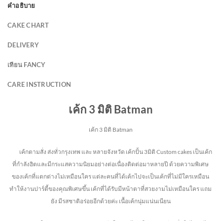
คำอธิบาย
CAKE CHART
DELIVERY
เทียน FANCY
CARE INSTRUCTION
เค้ก 3 มิติ Batman
เค้ก 3 มิติ Batman
เค้กตามสั่ง ส่งทั่วกรุงเทพ และ หลายจังหวัด
เค้กปั้น 3มิติ Custom cakes เป็นเค้ก
ที่กำลังฮิตและมีกระแสความนิยมอย่างต่อเนื่องติดต่อมาหลายปี ด้วยความพิเศษ
ของเค้กที่แตกต่างไม่
เหมือนใคร แต่ละคนที่ได้เค้กไปจะเป็นเค้กที่ไม่มีใครเหมือน
ทำให้งานปาร์ตี้ของคุณพิเศษขึ้น เค้กที่ได้รับมีหน้าตาที่สวยงามไม่เหมือนใคร แถม
ยัง
มีรสชาติอร่อยอีกด้วยค่ะ เนื้อเค้กนุ่มแน่นเนียน