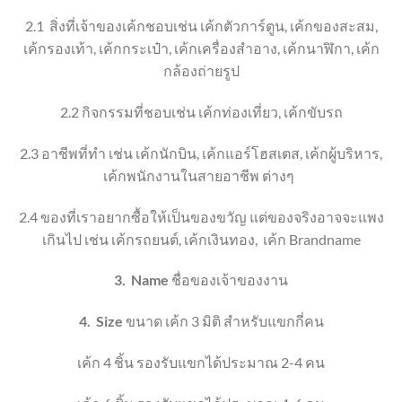
2.1
สิ่งที่เจ้าของเค้กชอบ
เช่น เค้กตัวการ์ตูน
,
เค้กของสะสม
,
เค้ก
รองเท้า
, เค้ก
กระเป๋า
, เค้ก
เครื่องสำอาง
,
เค้กนาฬิกา
, เค้ก
กล้องถ่ายรูป
2.2
กิจกรรมที่ชอบ
เช่น เค้กท่องเที่ยว
, เค้ก
ขับรถ
2.3
อาชีพที่ทำ เช่น เค้กนักบิน
,
เค้กแอร์โฮสเตส
,
เค้กผู้บริหาร
,
เค้ก
พนักงานในสายอาชีพ ต่างๆ
2.4
ของที่เราอยากซื้อให้เป็นของขวัญ แต่ของจริงอาจจะแพง
เกินไป เช่น เค้กรถยนต์
, เค้กเงิน
ทอง
,
เค้ก
Brandname
3.
Name
ชื่อของเจ้าของงาน
4.
Size
ขนาด เค้ก 3 มิติ
สำหรับแขกกี่คน
เค้ก 4 ชิ้น
รองรับแขกได้ประมาณ 2-4 คน