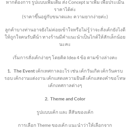
หากต้องการ รูปแบบเพิ่มเติม ส่ง Concept มาเพิ่ม เพื่อประเมิน
ราคาได้ค่ะ
(ราคาขึ้นอยู่กับขนาดและ ความยากง่ายค่ะ)
ลูกค้าบางท่านอาจยังไม่ค่อยเข้าใจหรือไม่รู้ว่าจะสั่งเค้กยังไงดี
ให้ถูกใจคนรับดีน้า ทางร้านมีคำแนะนำเป็นไกด์ให้สักเล็กน้อย
นะคะ
เริ่มการสั่งเค้กง่ายๆ โดยคิด Idea 4 ข้อ ตามข้างล่างคะ
1.
The Event
เค้กเทศกาลอะไร เช่น เค้กวันเกิด เค้กวันครบ
รอบ เค้กงานแต่งงาน เค้กแสดงความยินดี เค้กแสดงคำขอโทษ
เค้กเทศกาลต่างๆ
2.
Theme
and Color
รูปแบบเค้ก และ สีสันของเค้ก
การเลือก
Theme
ของเค้ก แนะนำว่าให้เลือกจาก