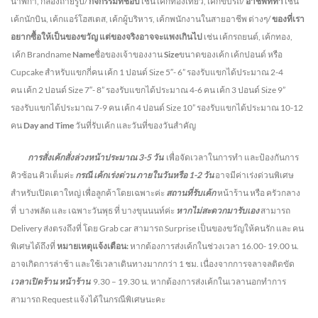
นาฬิกา, กล้องถ่ายรูป/
กิจกรรมที่ชอบ
เช่น เค้กท่องเที่ยว, เค้กขับรถ/
อาชีพที่ทำ
เช่น
เค้กนักบิน, เค้กแอร์โฮสเตส, เค้กผู้บริหาร, เค้กพนักงานในสายอาชีพ ต่างๆ/
ของที่เรา
อยากซื้อให้เป็นของขวัญ แต่ของจริงอาจจะแพงเกินไป
เช่น เค้กรถยนต์, เค้กทอง,
เค้ก Brandname
Name
ชื่อของเจ้าของงาน
Size
ขนาดของเค้ก เค้กปอนด์ หรือ
Cupcake สำหรับแขกกี่คน
เค้ก 1 ปอนด์ Size 5″- 6” รองรับแขกได้ประมาณ 2-4
คน
เค้ก 2 ปอนด์ Size 7″- 8” รองรับแขกได้ประมาณ 4-6 คน
เค้ก 3 ปอนด์ Size 9”
รองรับแขกได้ประมาณ 7-9 คน เค้ก 4 ปอนด์ Size 10” รองรับแขกได้ประมาณ 10-12
คน
Day and Time
วันที่รับเค้ก และวันที่ของวันสำคัญ
การสั่งเค้กสั่งล่วงหน้าประมาณ
3-5
วัน
เพื่อจัดเวลาในการทำ และป้องกันการ
คิวซ้อน คิวเต็มค่ะ
กรณี เค้กเร่งด่วน
ภายในวันหรือ
1-2
วัน
อาจมีค่าเร่งด่วนพิเศษ
สำหรับเปิดเตาใหญ่ เพื่อลูกค้าโดยเฉพาะค่ะ
สถานที่รับเค้ก
หน้าร้าน หรือ ครัวกลาง
ที่ บางพลัด และ เฉพาะวันพุธ ที่ บางขุนนนท์ค่ะ
หากไม่สะดวกมารับเอง
สามารถ
Delivery ส่งตรงถึงที่ โดย Grab car สามารถ Surprise เป็นของขวัญให้คนรัก และ คน
พิเศษได้ถึงที่
หมายเหตุแจ้งเตือน:
หากต้องการส่งเค้กในช่วงเวลา 16.00- 19.00 น.
อาจเกิดการล่าช้า และใช้เวลาเดินทางมากกว่า 1 ชม. เนื่องจากการจลาจลติดขัด
เวลาเปิดร้าน หน้าร้าน
9.30 – 19.30 น.
หากต้องการส่งเค้กในเวลานอกทำการ
สามารถ Request แจ้งได้ในกรณีพิเศษนะคะ