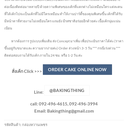
ต่อเนื่องติดต่อมาหลายปี ด้วยความพิเศษของเค้กที่แตกต่างไม่
เหมือนใคร แต่ละคน
ที่ได้เค้กไปจะเป็นเค้กที่ไม่มีใครเหมือน ทำให้งานปาร์ตี้ของคุณพิเศษขึ้น เค้กที่ได้รับ
มีหน้าตาที่สวยงามไม่เหมือนใคร แถมยัง
มีรสชาติอร่อยอีกด้วยค่ะ เนื้อเค้กนุ่มแน่น
เนียน
หากต้องการ รูปแบบเพิ่มเติม ส่ง Concept มาเพิ่ม เพื่อประเมินราคาได้ค่ะ
(ราคา
ขึ้นอยู่กับขนาดและ ความยากง่ายค่ะ)
Order ล่วงหน้า 3- 5 วัน
*** กรณีเร่งด่วน ***
ติดต่อสอบถามได้รับเค้ก ภายใน 24 ชม. หรือ 1-2 วัน ค่ะ
ORDER CAKE ONLINE NOW
สั่งเค้ก Click >>>
@BAKINGTHING
Line:
call: 092-496-4615, 092-496-3994
Email:
Bakingthing@gmail.com
รหัสสินค้า:
กล่องหวานเพชร