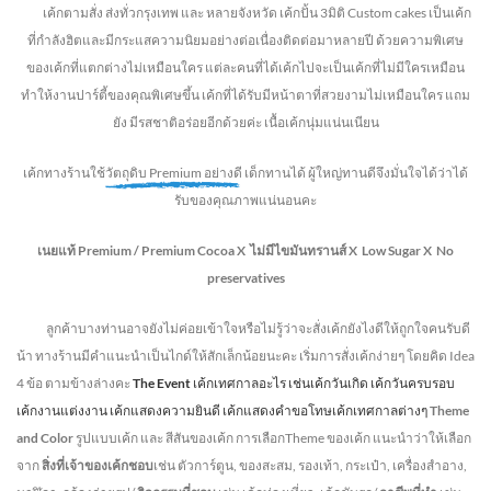
เค้กตามสั่ง ส่งทั่วกรุงเทพ และ หลายจังหวัด
เค้กปั้น 3มิติ Custom cakes เป็นเค้ก
ที่กำลังฮิตและมีกระแสความนิยมอย่างต่อเนื่องติดต่อมาหลายปี ด้วยความพิเศษ
ของเค้กที่แตกต่างไม่
เหมือนใคร แต่ละคนที่ได้เค้กไปจะเป็นเค้กที่ไม่มีใครเหมือน
ทำให้งานปาร์ตี้ของคุณพิเศษขึ้น เค้กที่ได้รับมีหน้าตาที่สวยงามไม่เหมือนใคร แถม
ยัง
มีรสชาติอร่อยอีกด้วยค่ะ เนื้อเค้กนุ่มแน่นเนียน
เค้กทางร้านใช้
วัตถุดิบ Premium อย่างดี
เด็กทานได้ ผู้ใหญ่ทานดี
จึงมั่นใจได้ว่าได้
รับของคุณภาพแน่นอนคะ
เนยแท้ Premium /
Premium Cocoa
X ไม่มีไขมันทรานส์
X Low Sugar
X No
preservatives
ลูกค้าบางท่านอาจยังไม่ค่อยเข้าใจหรือไม่รู้ว่าจะสั่งเค้กยังไงดีให้ถูกใจคนรับดี
น้า ทางร้านมีคำแนะนำเป็นไกด์ให้สักเล็กน้อยนะคะ เริ่มการสั่งเค้กง่ายๆ โดยคิด Idea
4 ข้อ ตามข้างล่างคะ
The Event
เค้กเทศกาลอะไร เช่นเค้กวันเกิด เค้กวันครบรอบ
เค้กงานแต่งงาน เค้กแสดงความยินดี เค้กแสดงคำขอโทษเค้กเทศกาลต่างๆ
Theme
and Color
รูปแบบเค้ก และ สีสันของเค้ก การเลือกTheme ของเค้ก แนะนำว่าให้เลือก
จาก
สิ่งที่เจ้าของเค้กชอบ
เช่น ตัวการ์ตูน, ของสะสม, รองเท้า, กระเป๋า, เครื่องสำอาง,