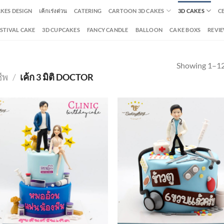
AKES DESIGN
เค้กเร่งด่วน
CATERING
CARTOON 3D CAKES
3D CAKES
C
ESTIVAL CAKE
3D CUPCAKES
FANCY CANDLE
BALLOON
CAKE BOXS
REVI
Showing 1–12 
ชีพ
/
เค้ก 3 มิติ DOCTOR