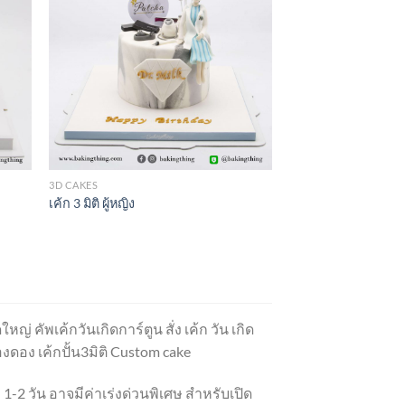
3D CAKES
เค้ก 3 มิติ ผู้หญิง
ใหญ่ คัพเค้กวันเกิดการ์ตูน สั่ง เค้ก วัน เกิด
ฟองดอง เค้กปั้น3มิติ Custom cake
 1-2 วัน อาจมีค่าเร่งด่วนพิเศษ สำหรับเปิด