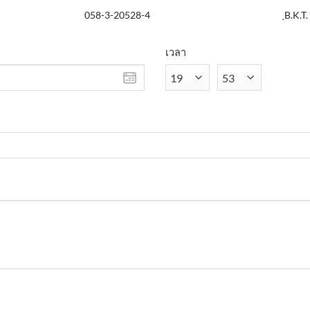
058-3-20528-4
ฺB.K.
เวลา